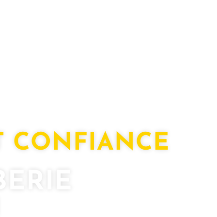
T CONFIANCE
BERIE
N